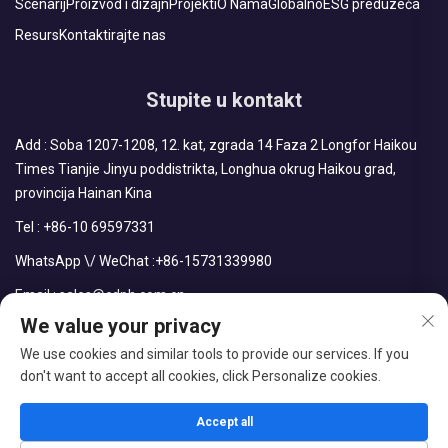
Scenarij
Proizvod i dizajn
Projekti
O Nama
Globalno
ESG preduzeća
Resurs
Kontaktirajte nas
Stupite u kontakt
Add : Soba 1207-1208, 12. kat, zgrada 14 Faza 2 Longfor Haikou
Times Tianjie Jinyu poddistrikta, Longhua okrug Haikou grad,
provincija Hainan Kina
Tel :
+86-10 69597331
WhatsApp \/ WeChat :
+86-15731339980
Email :
sales@cdph.com.cn
We value your privacy
We use cookies and similar tools to provide our services. If you
don't want to accept all cookies, click Personalize cookies.
Copyright © CDPH (HAINAN) COMPANY LIMITED sva prava
rezervisana
Accept all