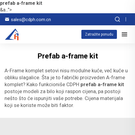
prefab a-frame kit
&a...">
sales@cdph.com.cn
Zatražite ponudu
Prefab a-frame kit
A-Frame komplet setovi nisu modulne kuće, već kuće u
obliku slagalice. Šta je to fabrički proizveden A-frame
komplet? Kako funkcioniše CDPH
prefab a-frame kit
postoje modeli za bilo koji raspon cijena, pa postoji
nešto što će ispunjiti vaše potrebe. Cijena materijala
koji se koriste može biti faktor.