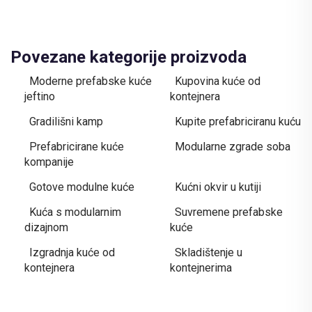
Povezane kategorije proizvoda
Moderne prefabske kuće
Kupovina kuće od
jeftino
kontejnera
Gradilišni kamp
Kupite prefabriciranu kuću
Prefabricirane kuće
Modularne zgrade soba
kompanije
Gotove modulne kuće
Kućni okvir u kutiji
Kuća s modularnim
Suvremene prefabske
dizajnom
kuće
Izgradnja kuće od
Skladištenje u
kontejnera
kontejnerima