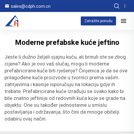
sales@cdph.com.cn
Zatražite ponudu
Moderne prefabske kuće jeftino
Jeste li dužno željeli sjajnu kuću, ali brinuli ste se zbog
cijene? Ako je ovo vaš slučaj, mogu li moderne
prefabricirane kuće biti rješenje? Činjenica je da se ove
prilagođene kuće proizvode u tvornici prema vašim
zahtjevima i kasnije isporučuju na lokaciju gdje ih
trebate. Prefabricirane kuće izrađuju se ovako kako bi
bile znatno jeftinije od redovnih kuća koje se grade na
objektu. One su također jednostavne u smislu
postavljanja i održavanja, što čini da mnoge obitelji
odabiru ovaj način.