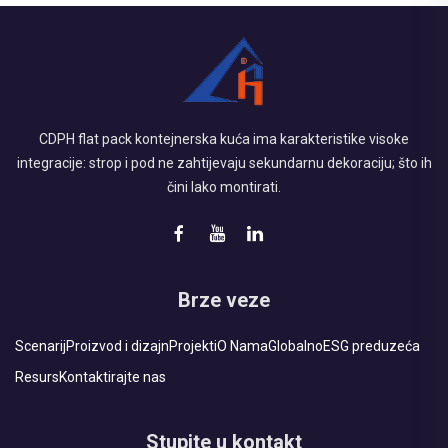
CDPH flat pack kontejnerska kuća ima karakteristike visoke
integracije: strop i pod ne zahtijevaju sekundarnu dekoraciju; što ih
čini lako montirati.
Brze veze
Scenarij
Proizvod i dizajn
Projekti
O Nama
Globalno
ESG preduzeća
Resurs
Kontaktirajte nas
Stupite u kontakt