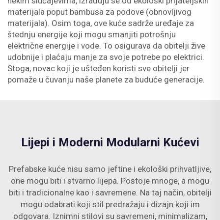
nekim slučajevima, izrađuju se od ekološki prijateljskih
materijala poput bambusa za podove (obnovljivog
materijala). Osim toga, ove kuće sadrže uređaje za
štednju energije koji mogu smanjiti potrošnju
električne energije i vode. To osigurava da obitelji žive
udobnije i plaćaju manje za svoje potrebe po elektrici.
Stoga, novac koji je ušteđen koristi sve obitelji jer
pomaže u čuvanju naše planete za buduće generacije.
Lijepi i Moderni Modularni Kućevi
Prefabske kuće nisu samo jeftine i ekološki prihvatljive,
one mogu biti i stvarno lijepa. Postoje mnoge, a mogu
biti i tradicionalne kao i savremene. Na taj način, obitelji
mogu odabrati koji stil predražaju i dizajn koji im
odgovara. Iznimni stilovi su savremeni, minimalizam,