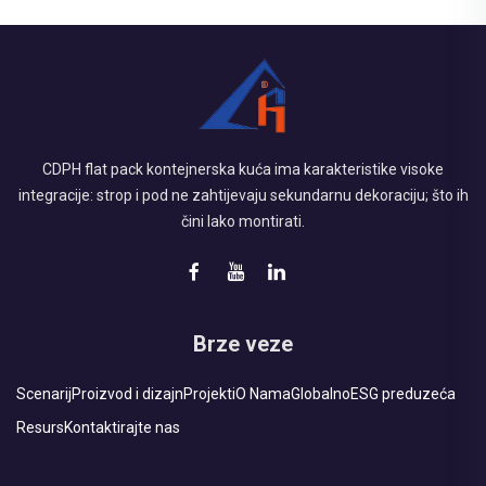
CDPH flat pack kontejnerska kuća ima karakteristike visoke
integracije: strop i pod ne zahtijevaju sekundarnu dekoraciju; što ih
čini lako montirati.
Brze veze
Scenarij
Proizvod i dizajn
Projekti
O Nama
Globalno
ESG preduzeća
Resurs
Kontaktirajte nas