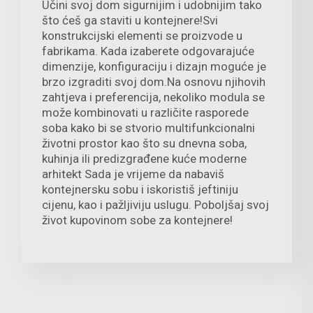
Učini svoj dom sigurnijim i udobnijim tako
što ćeš ga staviti u kontejnere!Svi
konstrukcijski elementi se proizvode u
fabrikama. Kada izaberete odgovarajuće
dimenzije, konfiguraciju i dizajn moguće je
brzo izgraditi svoj dom.Na osnovu njihovih
zahtjeva i preferencija, nekoliko modula se
može kombinovati u različite rasporede
soba kako bi se stvorio multifunkcionalni
životni prostor kao što su dnevna soba,
kuhinja ili predizgrađene kuće moderne
arhitekt Sada je vrijeme da nabaviš
kontejnersku sobu i iskoristiš jeftiniju
cijenu, kao i pažljiviju uslugu. Poboljšaj svoj
život kupovinom sobe za kontejnere!