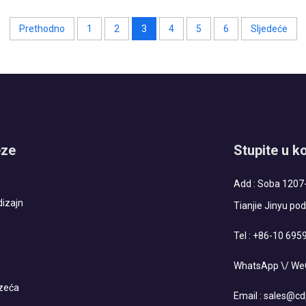
Troškovi brodskog prevoza se često mijenjaju, ali...
Prethodno
1
2
3
4
5
6
Sljedeće
eze
Stupite u k
Add : Soba 1207-
dizajn
Tianjie Jinyu pod
Tel :
+86-10 695
WhatsApp \/ WeC
zeća
Email :
sales@cd