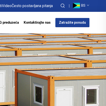
BS
ti
Video
Često postavljana pitanja
G preduzeća
Kontaktirajte nas
Zatražite ponudu