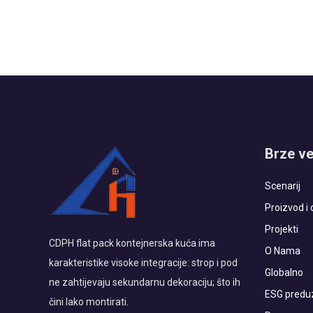
snježna, potrebno je...
Brze v
Scenarij
Proizvod i 
Projekti
CDPH flat pack kontejnerska kuća ima
O Nama
karakteristike visoke integracije: strop i pod
Globalno
ne zahtijevaju sekundarnu dekoraciju; što ih
ESG predu
čini lako montirati.