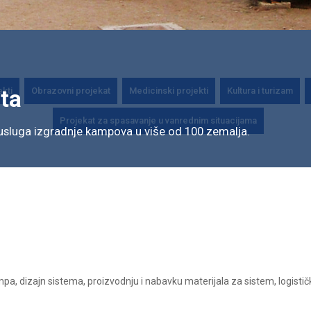
ekti
Obrazovni projekat
Medicinski projekti
Kultura i turizam
ta
Projekat za spasavanje u vanrednim situacijama
sluga izgradnje kampova u više od 100 zemalja.
a, dizajn sistema, proizvodnju i nabavku materijala za sistem, logističku