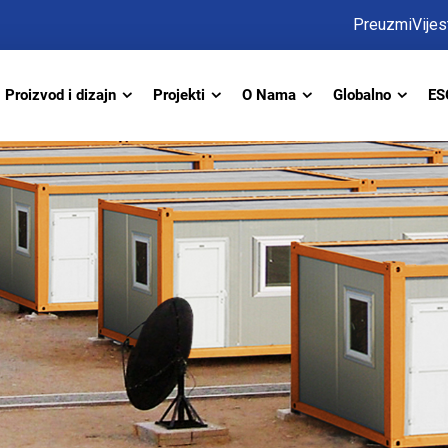
Preuzmi
Vijes
Proizvod i dizajn
Projekti
O Nama
Globalno
ES