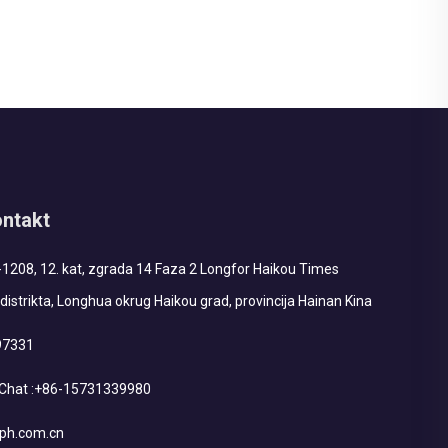
dizajna u električnom sistemu. Kratak rok omogućuje
isporuku u partijama. Pro...
ontakt
1208, 12. kat, zgrada 14 Faza 2 Longfor Haikou Times
distrikta, Longhua okrug Haikou grad, provincija Hainan Kina
97331
hat :
+86-15731339980
ph.com.cn