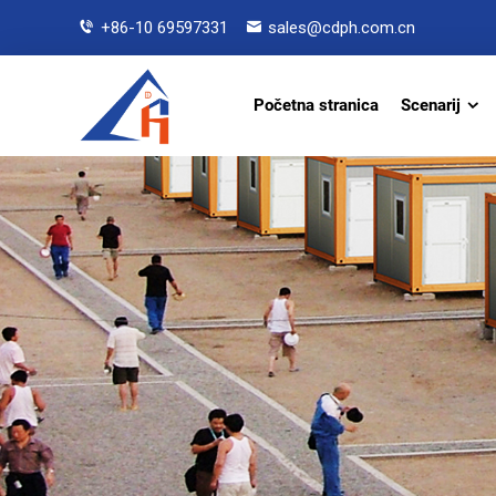
+86-10 69597331
sales@cdph.com.cn
Početna stranica
Scenarij