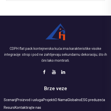
CDPH flat pack kontejnerska kuća ima karakteristike visoke
integracije: strop i pod ne zahtijevaju sekundarnu dekoraciju; što ih
čini lako montirati.
Brze veze
Scenarij
Proizvod i usluga
Projekti
O Nama
Globalno
ESG preduzeća
Resurs
Kontaktirajte nas