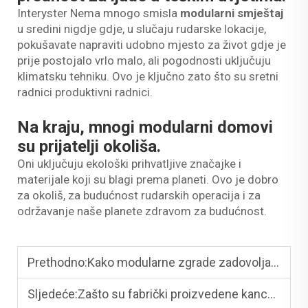
Interyster Nema mnogo smisla
modularni smještaj
u sredini nigdje gdje, u slučaju rudarske lokacije,
pokušavate napraviti udobno mjesto za život gdje je
prije postojalo vrlo malo, ali pogodnosti uključuju
klimatsku tehniku. Ovo je ključno zato što su sretni
radnici produktivni radnici.
Na kraju, mnogi modularni domovi
su prijatelji okoliša.
Oni uključuju ekološki prihvatljive značajke i
materijale koji su blagi prema planeti. Ovo je dobro
za okoliš, za budućnost rudarskih operacija i za
održavanje naše planete zdravom za budućnost.
Prethodno:
Kako modularne zgrade zadovoljavaju zahtjeve udaljenih rudarskih lokacija
Sljedeće:
Zašto su fabrički proizvedene kancelarije sve popularnije u komercijalnom razvoju