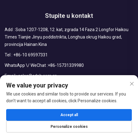
Stupite u kontakt
Add : Soba 1207-1208, 12. kat, zgrada 14 Faza 2 Longfor Haikou
Times Tianjie Jinyu poddistrikta, Longhua okrug Haikou grad,
provincija Hainan Kina
Tel :
+86-10 69597331
WhatsApp \/ WeChat :
+86-15731339980
Email :
sales@cdph.com.cn
We value your privacy
We use cookies and similar tools to provide our services. If you
don't want to accept all cookies, click Personalize cookies.
Copyright © CDPH (HAINAN) COMPANY LIMITED sva prava
rezervisana
Accept all
Blog
Politika privatnosti
Personalize cookies