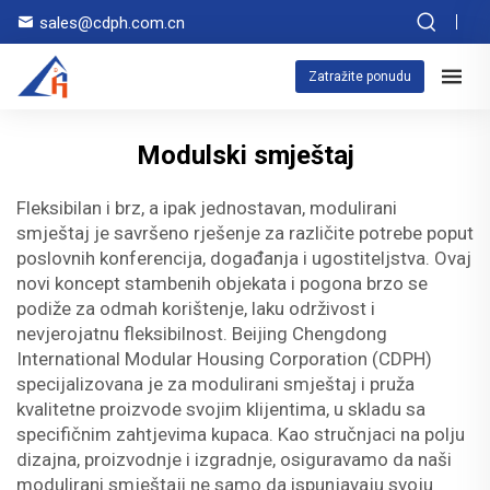
sales@cdph.com.cn
Zatražite ponudu
Modulski smještaj
Fleksibilan i brz, a ipak jednostavan, modulirani
smještaj je savršeno rješenje za različite potrebe poput
poslovnih konferencija, događanja i ugostiteljstva. Ovaj
novi koncept stambenih objekata i pogona brzo se
podiže za odmah korištenje, laku održivost i
nevjerojatnu fleksibilnost. Beijing Chengdong
International Modular Housing Corporation (CDPH)
specijalizovana je za modulirani smještaj i pruža
kvalitetne proizvode svojim klijentima, u skladu sa
specifičnim zahtjevima kupaca. Kao stručnjaci na polju
dizajna, proizvodnje i izgradnje, osiguravamo da naši
modulirani smještaji ne samo da ispunjavaju svoju