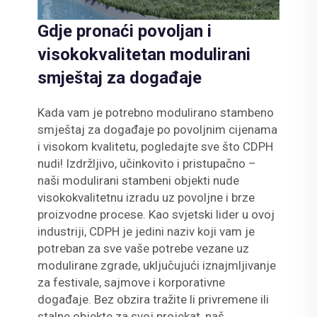
Gdje pronaći povoljan i
visokokvalitetan modulirani
smještaj za događaje
Kada vam je potrebno modulirano stambeno
smještaj za događaje po povoljnim cijenama
i visokom kvalitetu, pogledajte sve što CDPH
nudi! Izdržljivo, učinkovito i pristupačno –
naši modulirani stambeni objekti nude
visokokvalitetnu izradu uz povoljne i brze
proizvodne procese. Kao svjetski lider u ovoj
industriji, CDPH je jedini naziv koji vam je
potreban za sve vaše potrebe vezane uz
modulirane zgrade, uključujući iznajmljivanje
za festivalе, sajmove i korporativne
događaje. Bez obzira tražite li privremene ili
stalne objekte za svoj projekat, naš