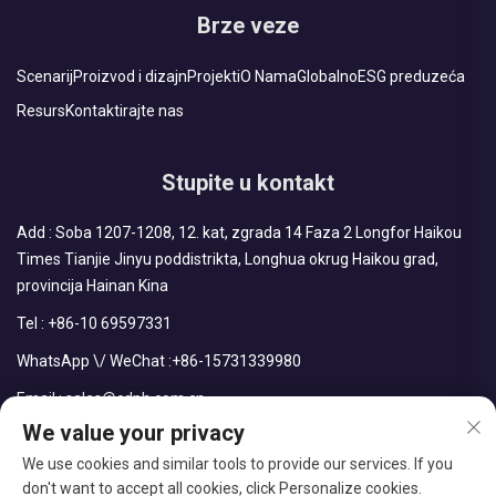
Brze veze
Scenarij
Proizvod i dizajn
Projekti
O Nama
Globalno
ESG preduzeća
Resurs
Kontaktirajte nas
Stupite u kontakt
Add : Soba 1207-1208, 12. kat, zgrada 14 Faza 2 Longfor Haikou
Times Tianjie Jinyu poddistrikta, Longhua okrug Haikou grad,
provincija Hainan Kina
Tel :
+86-10 69597331
WhatsApp \/ WeChat :
+86-15731339980
Email :
sales@cdph.com.cn
We value your privacy
We use cookies and similar tools to provide our services. If you
don't want to accept all cookies, click Personalize cookies.