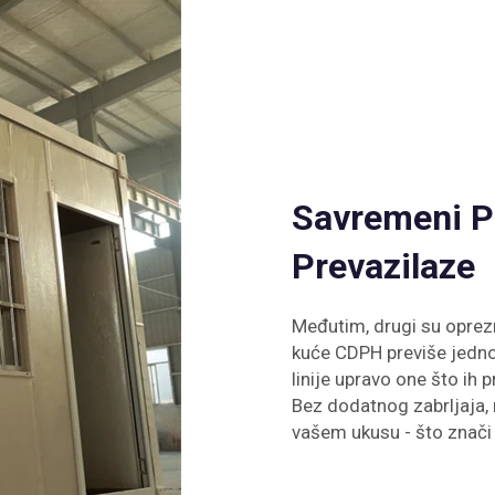
Savremeni P
Prevazilaze
Međutim, drugi su oprez
kuće CDPH previše jednos
linije upravo one što ih 
Bez dodatnog zabrljaja, 
vašem ukusu - što znač