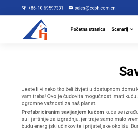
+86-10 69597331
sales@cdph.com.cn
Početna stranica
Scenarij
Sa
Jeste li vi neko tko želi živjeti u dostupnom dom
vam treba! Ovo je čudovita mogućnost imati kuću svoj
ogromne važnosti za naš planet.
Prefabriciranim savijanjem kućom
kuće se izrađu
su i jeftinije za izgradnju, jer traje samo malo v
budu energijski učinkovite i prijateljske okolišu. B