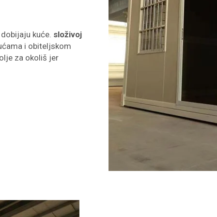
dobijaju kuće.
složivoj
ućama i obiteljskom
lje za okoliš jer