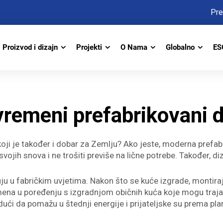
Pr
Proizvod i dizajn
Projekti
O Nama
Globalno
ES
vremeni prefabrikovani 
u koji je također i dobar za Zemlju? Ako jeste, moderna pre
ih snova i ne trošiti previše na lične potrebe. Također, dizaj
ju u fabričkim uvjetima. Nakon što se kuće izgrade, montiraj
remena u poređenju s izgradnjom običnih kuća koje mogu traj
udući da pomažu u štednji energije i prijateljske su prema pl