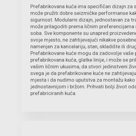
Prefabrikovana kuća ima specifičan dizajn za s
može pružiti dobre seizmičke performanse kak
sigurnost. Modularni dizajn, jednostavan za tra
može prilagoditi prema ličnim preferencijama ra
soba. Sve komponente su unapred proizvedene i
svoje mjesto, ne zahtijevajući nikakve posebne 
namenjen za kancelariju, stan, skladište ili dru
Prefabrikovane kuće mogu da zadovolje vaše 
prefabrikovana kuća, glatke linije, i može se pr
vašim ličnim ukusima, da stvori jedinstveni živ
svega je da prefabrikovane kuće ne zahtijevaju
mjesta i da nudimo uputstva za montažu kako bi
jednostavnijom i bržom. Prihvati bolji život 
prefabriciranih kuća.