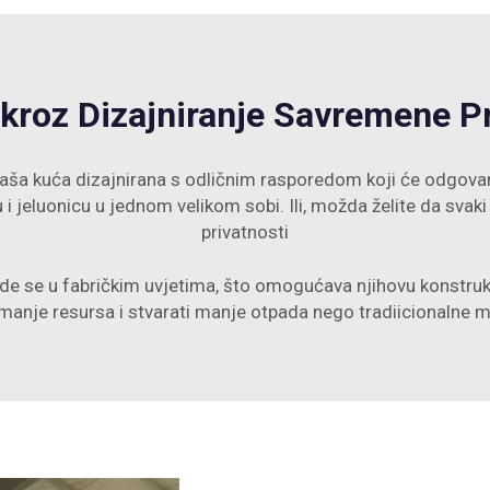
 kroz Dizajniranje Savremene P
vaša kuća dizajnirana s odličnim rasporedom koji će odgovara
u i jeluonicu u jednom velikom sobi. Ili, možda želite da sv
privatnosti
de se u fabričkim uvjetima, što omogućava njihovu konstrukc
i manje resursa i stvarati manje otpada nego tradiicionalne 