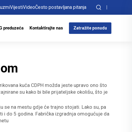
euzmi
Vijesti
Video
Često postavljana pitanja
G preduzeća
Kontaktirajte nas
Zatražite ponudu
dom
fabrikovana kuća CDPH možda jeste upravo ono što
nirane su kako bi bile prijateljske okolišu, što je
u se na mestu gdje će trajno stojati. Lako su, pa
ati i do 5 godina. Fabrička izgradnja omogućuje da
anetu