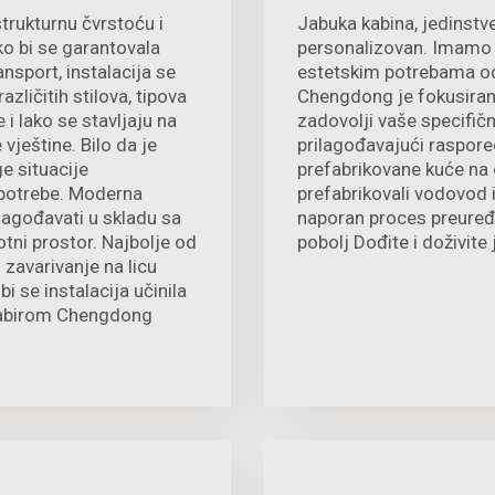
trukturnu čvrstoću i
Jabuka kabina, jedinstven
o bi se garantovala
personalizovan. Imamo r
nsport, instalacija se
estetskim potrebama od
zličitih stilova, tipova
Chengdong je fokusiran 
 lako se stavljaju na
zadovolji vaše specifič
vještine. Bilo da je
prilagođavajući raspore
ge situacije
prefabrikovane kuće na 
potrebe. Moderna
prefabrikovali vodovod i
ilagođavati u skladu sa
naporan proces preuređe
otni prostor. Najbolje od
pobolj Dođite i doživite
 zavarivanje na licu
 se instalacija učinila
odabirom Chengdong