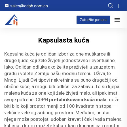
sales@cdph.com.cn
Zatražite ponudu
Kapsulasta kuća
Kapsulna kuća je odličan izbor za one muškarce ili
druge ljude koji žele živjeti jednostavno i eventualno
lako. Odličan odluka ako želite preživjeti u zauzetom
gradu i volete Zemlju našu modnu terenu. Uživajte
Mnogi Ljudi Ovi tipovi nekretnina su puno drugačiji od
obične kuće, a mogu biti odlični za zabavu. To su lijepa
malena kuća za one koji žele živjeti malo, ali ipak imati
svoje potrebe. CDPH
prefabrikovana kuća mala
može
biti bilo koji prostor manji od 100 kvadratnih stopa —
veličine velikog sobnog prostora. Međutim, unutar
njega može postojati udoban krevet i čak i vaša malena
kuhinja u kojoj možete kuhati, kao i kupaonica i prostor