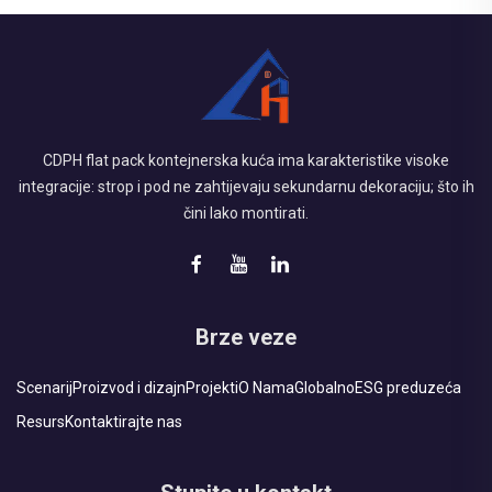
CDPH flat pack kontejnerska kuća ima karakteristike visoke
integracije: strop i pod ne zahtijevaju sekundarnu dekoraciju; što ih
čini lako montirati.
Brze veze
Scenarij
Proizvod i dizajn
Projekti
O Nama
Globalno
ESG preduzeća
Resurs
Kontaktirajte nas